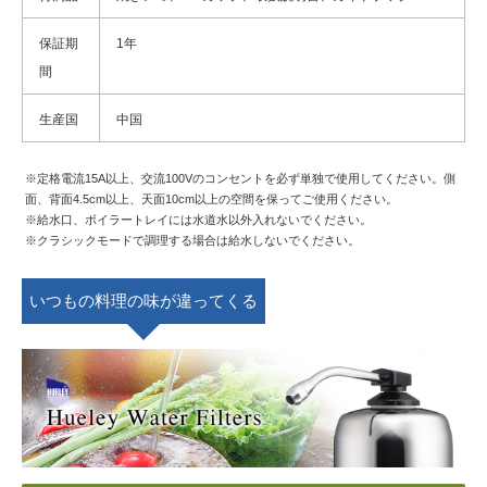
保証期
1年
間
生産国
中国
※定格電流15A以上、交流100Vのコンセントを必ず単独で使用してください。側
面、背面4.5cm以上、天面10cm以上の空間を保ってご使用ください。
※給水口、ボイラートレイには水道水以外入れないでください。
※クラシックモードで調理する場合は給水しないでください。
いつもの料理の味が違ってくる