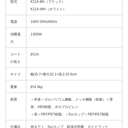
型式
K11A-BK（ブラック）
K11A-WH（ホワイト）
電源
100V 50Hz/60Hz
消費電
1300W
力
コード
約1m
の長さ
サイズ
幅35.7×奥行32.1×高さ20.9cm
重量
約4.4kg
材質
＜本体＞ガルバリウム鋼板、メッキ鋼板（鉄板）＋塗
装、ABS樹脂、ポロプロピレン
＜扉＞PBT/PET樹脂、＜5ccカップ＞PBT/PET樹脂
付属品
焼きアミ、5ccカップ、取扱説明書、ガイドブック