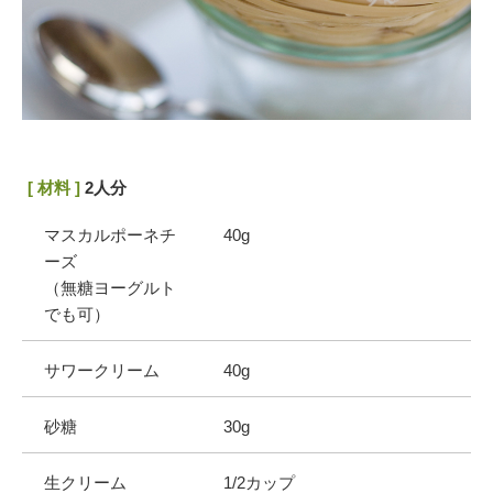
[ 材料 ]
2人分
マスカルポーネチ
40g
ーズ
（無糖ヨーグルト
でも可）
サワークリーム
40g
砂糖
30g
生クリーム
1/2カップ